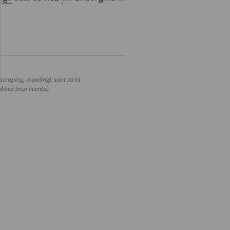
craping, crawling), sunt strict
lică (vezi licența).