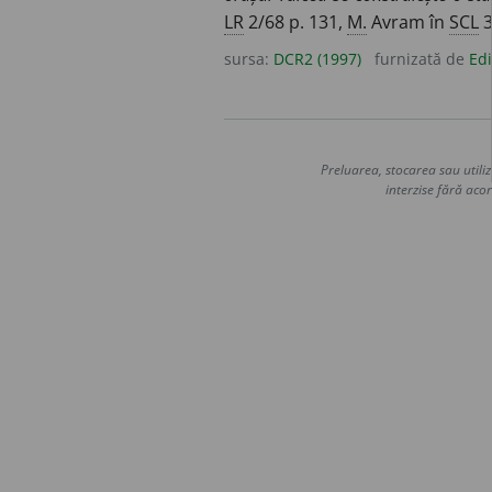
LR
2/68 p. 131,
M.
Avram în
SCL
3
sursa:
DCR2 (1997)
furnizată de
Edi
Preluarea, stocarea sau utiliz
interzise fără acor