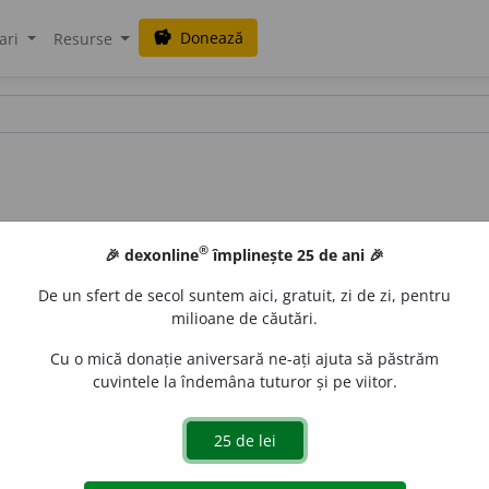
Donează
savings
ari
Resurse
®
🎉 dexonline
împlinește 25 de ani 🎉
De un sfert de secol suntem aici, gratuit, zi de zi, pentru
milioane de căutări.
Cu o mică donație aniversară ne-ați ajuta să păstrăm
cuvintele la îndemâna tuturor și pe viitor.
sm) Stație de întreținere a autovehiculelor ◊
„[...] unităț
ții de înaltă tehnicitate: compresmetre, instalații pentru verificar
ție
autoservice
[...]”
R.l.
11 V 79 p. 5 [
pron.
autos
e
rvis
] (din
e