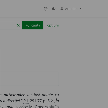
Anonim
language
dark_mode
person
caută
opțiuni
clear
search
ile
autoservice
au fost dotate cu
ea direcției.”
R.l.
29 I 77 p. 5 ◊
„În
ngl.
auto-service;
M.
Gheorghiu în