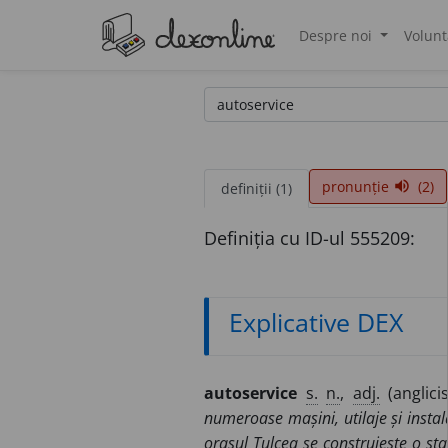
Despre noi
Volunt
®
pronunție
(2)
volume_up
definiții (1)
Definiția cu ID-ul 555209:
Explicative DEX
autoservice
s.
n.
,
adj.
(anglici
numeroase mașini, utilaje și instala
orașul Tulcea se construiește o sta