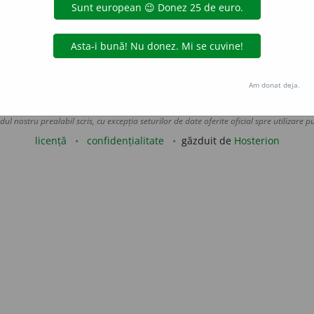
/72 p. 290;
DN3
,
DEX-S
)
tura Logos
adăugată de
raduborza
acțiuni
Am donat deja.
Copyright © 2004-2026 dexonline (https://dexonline.ro)
area datelor de pe acest site, inclusiv prin orice metode de extragere automată (web s
dul nostru prealabil scris, cu excepția seturilor de date oferite oficial spre utilizare pub
licență
confidențialitate
găzduit de
Hosterion