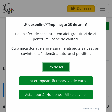
Donează
savings
®
®
🎉 dexonline
împlinește 25 de ani 🎉
caută
clear
search
De un sfert de secol suntem aici, gratuit, zi de zi,
opțiuni
pentru milioane de căutări.
Cu o mică donație aniversară ne-ați ajuta să păstrăm
cuvintele la îndemâna tuturor și pe viitor.
pronunție
(5)
volume_up
definiții (1)
Definiția cu ID-ul 1023500:
Explicative DEX
autoritar
i
st, ~ă
[
At:
CONTEMP., Seria II, 1948, nr 104, 4/3
Am donat deja.