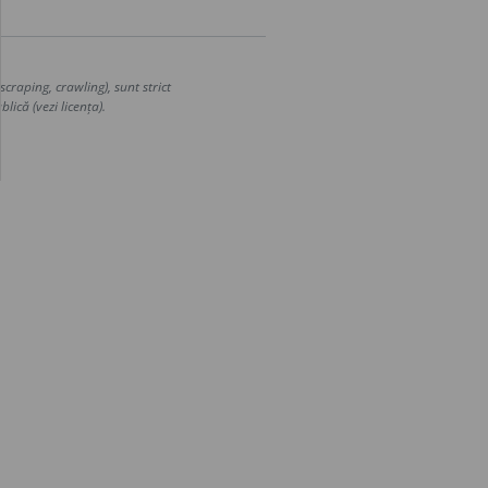
craping, crawling), sunt strict
lică (vezi licența).