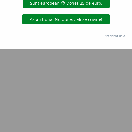
Copyright © 2004-2026 dexonline (https://dexonline.ro)
area datelor de pe acest site, inclusiv prin orice metode de extragere automată (web s
dul nostru prealabil scris, cu excepția seturilor de date oferite oficial spre utilizare pub
Am donat deja.
licență
confidențialitate
găzduit de
Hosterion