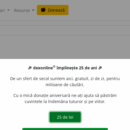
Donează
savings
ari
Resurse
®
🎉 dexonline
împlinește 25 de ani 🎉
De un sfert de secol suntem aici, gratuit, zi de zi, pentru
milioane de căutări.
Cu o mică donație aniversară ne-ați ajuta să păstrăm
cuvintele la îndemâna tuturor și pe viitor.
tocr
a
ți
e
raduborza
acțiuni