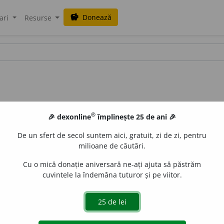
Donează
savings
ari
Resurse
®
🎉 dexonline
împlinește 25 de ani 🎉
De un sfert de secol suntem aici, gratuit, zi de zi, pentru
milioane de căutări.
Cu o mică donație aniversară ne-ați ajuta să păstrăm
cuvintele la îndemâna tuturor și pe viitor.
,
pl.
a
utocr
a
ți
e
gall
acțiuni