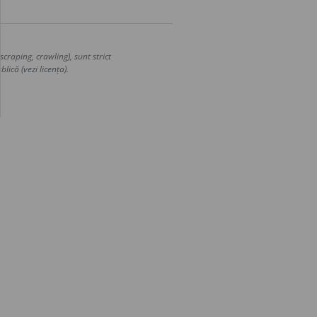
craping, crawling), sunt strict
lică (vezi licența).