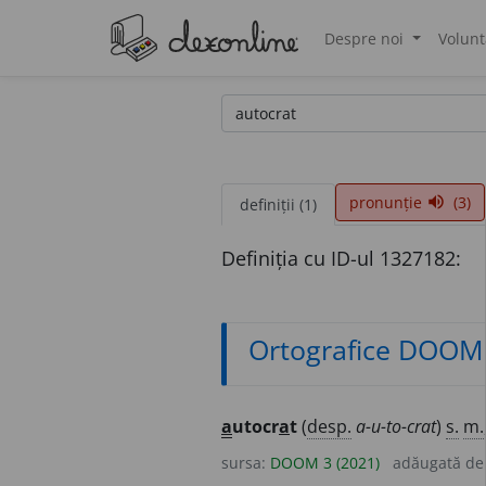
Despre noi
Volunt
®
pronunție
(3)
volume_up
definiții (1)
Definiția cu ID-ul 1327182:
Ortografice DOOM
a
utocr
a
t
(
desp.
a-u-to-crat
)
s.
m.
sursa:
DOOM 3 (2021)
adăugată d