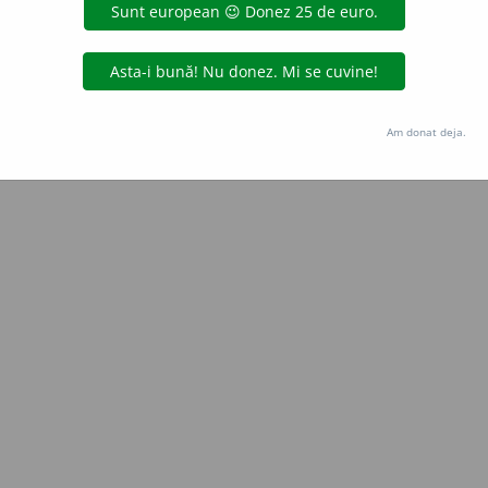
Copyright © 2004-2026 dexonline (https://dexonline.ro)
area datelor de pe acest site, inclusiv prin orice metode de extragere automată (web s
dul nostru prealabil scris, cu excepția seturilor de date oferite oficial spre utilizare pub
Am donat deja.
licență
confidențialitate
găzduit de
Hosterion