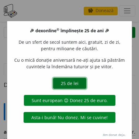
Donează
savings
®
®
🎉 dexonline
împlinește 25 de ani 🎉
caută
clear
search
De un sfert de secol suntem aici, gratuit, zi de zi,
opțiuni
pentru milioane de căutări.
Cu o mică donație aniversară ne-ați ajuta să păstrăm
cuvintele la îndemâna tuturor și pe viitor.
pronunție
(50)
volume_up
definiții (1)
Definiția cu ID-ul 532982:
Jargon
autentic, -ă
(<
lat.
authentus
[αὐθέντης];
echiv.
gr.
Am donat deja.