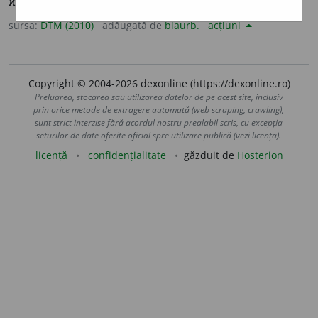
ϰύριος [ᾖχος])
v.
cadență (1); eh; mod (1, 3).
sursa:
DTM (2010)
adăugată de
blaurb.
acțiuni
Copyright © 2004-2026 dexonline (https://dexonline.ro)
Preluarea, stocarea sau utilizarea datelor de pe acest site, inclusiv
prin orice metode de extragere automată (web scraping, crawling),
sunt strict interzise fără acordul nostru prealabil scris, cu excepția
seturilor de date oferite oficial spre utilizare publică (vezi licența).
licență
confidențialitate
găzduit de
Hosterion