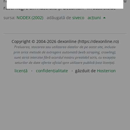
rasa neagră răspândită în Australia și Oceania; propriu
rasei negre din Australia și Oceania. /<fr.
austroloïde
sursa:
NODEX (2002)
adăugată de
siveco
acțiuni
Copyright © 2004-2026 dexonline (https://dexonline.ro)
Preluarea, stocarea sau utilizarea datelor de pe acest site, inclusiv
prin orice metode de extragere automată (web scraping, crawling),
sunt strict interzise fără acordul nostru prealabil scris, cu excepția
seturilor de date oferite oficial spre utilizare publică (vezi licența).
licență
confidențialitate
găzduit de
Hosterion