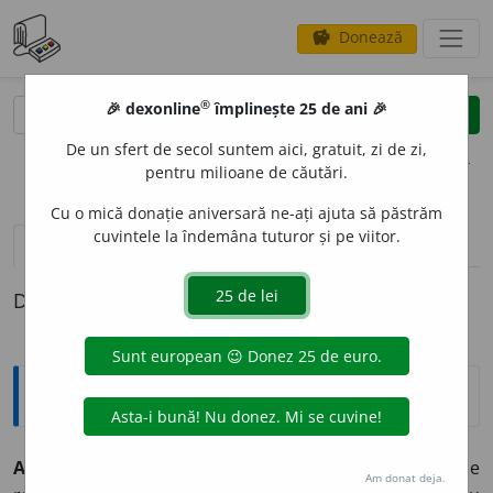
Donează
savings
®
®
🎉 dexonline
împlinește 25 de ani 🎉
caută
clear
search
De un sfert de secol suntem aici, gratuit, zi de zi,
opțiuni
pentru milioane de căutări.
Cu o mică donație aniversară ne-ați ajuta să păstrăm
cuvintele la îndemâna tuturor și pe viitor.
definiții (1)
Definiția cu ID-ul 324173:
Explicative DEX
AUSTRALO
I
D ~dă (~zi, ~de)
și substantival
Care ține de
Am donat deja.