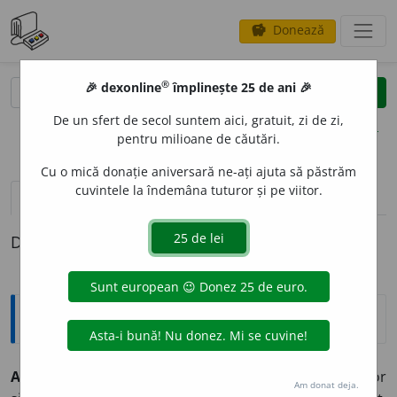
Donează
savings
®
®
🎉 dexonline
împlinește 25 de ani 🎉
caută
clear
search
De un sfert de secol suntem aici, gratuit, zi de zi,
opțiuni
pentru milioane de căutări.
Cu o mică donație aniversară ne-ați ajuta să păstrăm
cuvintele la îndemâna tuturor și pe viitor.
pronunție
(50)
volume_up
definiții (1)
Definiția cu ID-ul 2480:
Explicative DEX
2
AUG
U
ST
, -Ă,
auguști, -ste,
adj.
(Ca epitet dat monarhilor
Am donat deja.