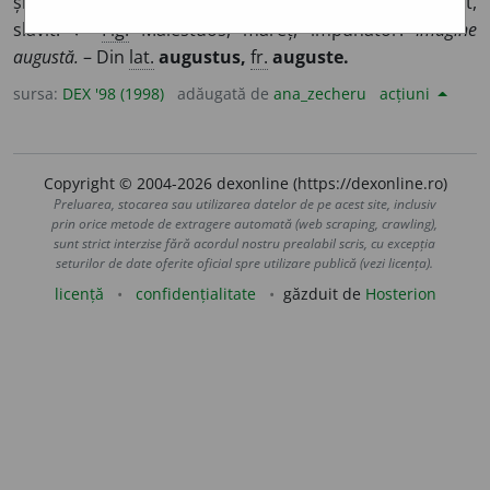
și persoanelor din familiile domnitoare) Preamărit,
slăvit. ♦
Fig.
Maiestuos, măreț, impunător.
Imagine
augustă.
– Din
lat.
augustus,
fr.
auguste.
sursa:
DEX '98 (1998)
adăugată de
ana_zecheru
acțiuni
Copyright © 2004-2026 dexonline (https://dexonline.ro)
Preluarea, stocarea sau utilizarea datelor de pe acest site, inclusiv
prin orice metode de extragere automată (web scraping, crawling),
sunt strict interzise fără acordul nostru prealabil scris, cu excepția
seturilor de date oferite oficial spre utilizare publică (vezi licența).
licență
confidențialitate
găzduit de
Hosterion