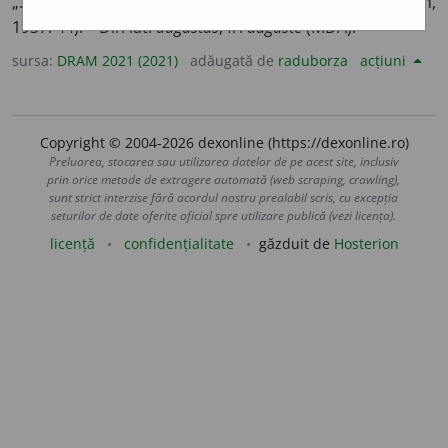
„…pentru
augusta
casa domnitoare austriacă…” (Koman,
1937: 44). – Din lat.
augustus
, fr.
auguste
(MDA).
sursa:
DRAM 2021 (2021)
adăugată de
raduborza
acțiuni
Copyright © 2004-2026 dexonline (https://dexonline.ro)
Preluarea, stocarea sau utilizarea datelor de pe acest site, inclusiv
prin orice metode de extragere automată (web scraping, crawling),
sunt strict interzise fără acordul nostru prealabil scris, cu excepția
seturilor de date oferite oficial spre utilizare publică (vezi licența).
licență
confidențialitate
găzduit de
Hosterion