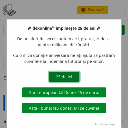
Donează
savings
®
®
🎉 dexonline
împlinește 25 de ani 🎉
caută
clear
search
De un sfert de secol suntem aici, gratuit, zi de zi,
opțiuni
pentru milioane de căutări.
Cu o mică donație aniversară ne-ați ajuta să păstrăm
cuvintele la îndemâna tuturor și pe viitor.
pronunție
(50)
volume_up
definiții (1)
Definiția cu ID-ul 1289112:
Arhaisme și regionalisme
aug
u
st
,
-ă
,
auguști, -te,
adj. (liv.) Împărătesc, maiestos:
Am donat deja.