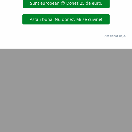
iveco
acțiuni
Copyright © 2004-2026 dexonline (https://dexonline.ro)
area datelor de pe acest site, inclusiv prin orice metode de extragere automată (web s
Am donat deja.
dul nostru prealabil scris, cu excepția seturilor de date oferite oficial spre utilizare pub
licență
confidențialitate
găzduit de
Hosterion