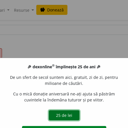
Donează
savings
ari
Resurse
®
🎉 dexonline
împlinește 25 de ani 🎉
De un sfert de secol suntem aici, gratuit, zi de zi, pentru
milioane de căutări.
Cu o mică donație aniversară ne-ați ajuta să păstrăm
cuvintele la îndemâna tuturor și pe viitor.
 persoane care ascultă un curs, o conferință; un concert; tot
ie de învățământ (superior). /<lat.
auditorium