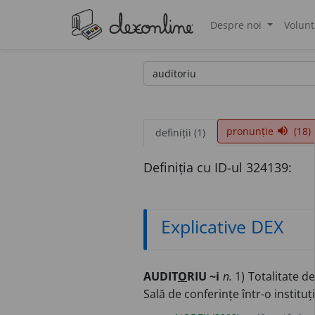
Despre noi
Volunt
®
pronunție
(18)
volume_up
definiții (1)
Definiția cu ID-ul 324139:
Explicative DEX
AUDIT
O
RIU ~i
n.
1) Totalitate de
Sală de conferințe într-o instituț