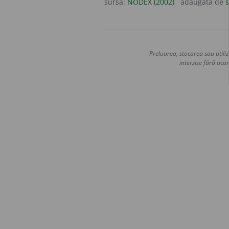
sursa:
NODEX (2002)
adăugată de
s
Preluarea, stocarea sau utiliz
interzise fără acor