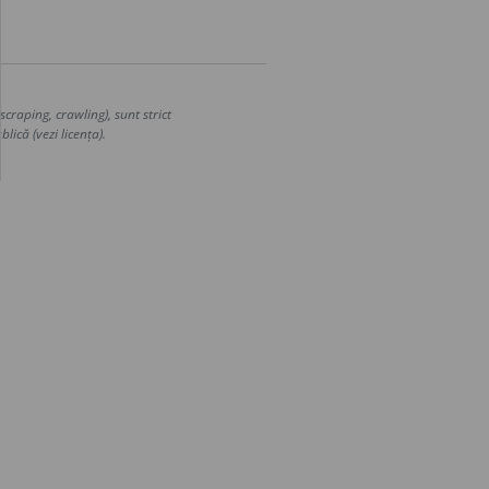
craping, crawling), sunt strict
lică (vezi licența).