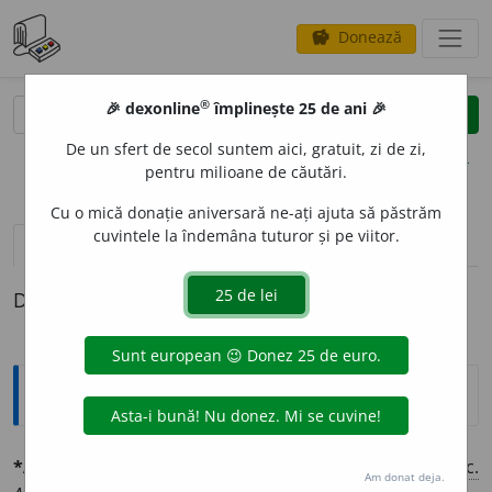
Donează
savings
®
®
🎉 dexonline
împlinește 25 de ani 🎉
caută
clear
search
De un sfert de secol suntem aici, gratuit, zi de zi,
opțiuni
pentru milioane de căutări.
Cu o mică donație aniversară ne-ați ajuta să păstrăm
cuvintele la îndemâna tuturor și pe viitor.
pronunție
(13)
volume_up
definiții (1)
Definiția cu ID-ul 783305:
Ortografice DOOM
*Atotput
e
rnicul
(Dumnezeu)
s.
propriu
m.
,
voc.
Am donat deja.