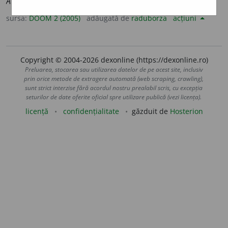
Atotput
e
rnice
sursa:
DOOM 2 (2005)
adăugată de
raduborza
acțiuni
Copyright © 2004-2026 dexonline (https://dexonline.ro)
Preluarea, stocarea sau utilizarea datelor de pe acest site, inclusiv
prin orice metode de extragere automată (web scraping, crawling),
sunt strict interzise fără acordul nostru prealabil scris, cu excepția
seturilor de date oferite oficial spre utilizare publică (vezi licența).
licență
confidențialitate
găzduit de
Hosterion