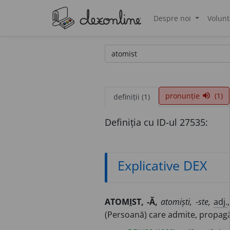
Despre noi
Volunt
®
pronunție
(1)
volume_up
definiții (1)
Definiția cu ID-ul 27535:
Explicative DEX
ATOM
I
ST, -Ă,
atomiști, -ste,
adj.
(Persoană) care admite, propag