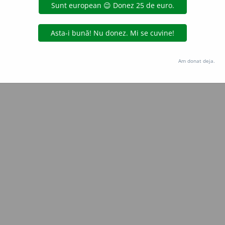
ana_zecheru
acțiuni
Copyright © 2004-2026 dexonline (https://dexonline.ro)
area datelor de pe acest site, inclusiv prin orice metode de extragere automată (web s
Am donat deja.
dul nostru prealabil scris, cu excepția seturilor de date oferite oficial spre utilizare pub
licență
confidențialitate
găzduit de
Hosterion