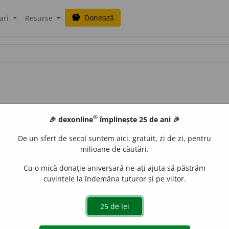
Donează
savings
ari
Resurse
®
🎉 dexonline
împlinește 25 de ani 🎉
De un sfert de secol suntem aici, gratuit, zi de zi, pentru
milioane de căutări.
Cu o mică donație aniversară ne-ați ajuta să păstrăm
cuvintele la îndemâna tuturor și pe viitor.
,
s. m.
și
f.
1.
Adj.
Care aparține atomismului, care se ref
ă, susține atomismul;
spec.
specialist în fizica atomică. – Din