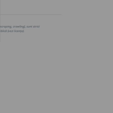
craping, crawling), sunt strict
lică (vezi licența).