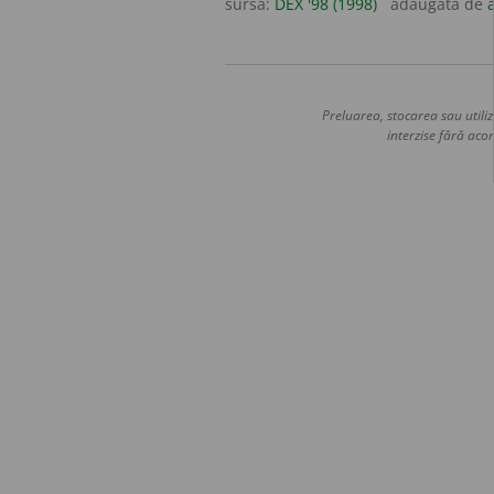
sursa:
DEX '98 (1998)
adăugată de
Preluarea, stocarea sau utiliz
interzise fără acor