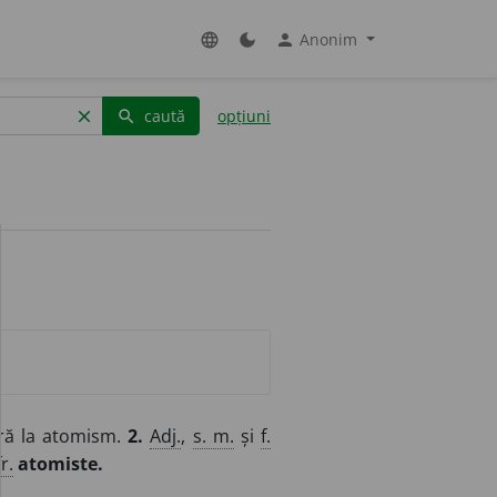
Anonim
language
dark_mode
person
caută
opțiuni
clear
search
eră la atomism.
2.
Adj.
,
s. m.
și
f.
fr.
atomiste.