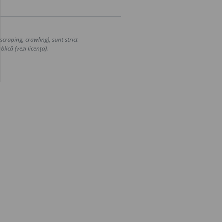
craping, crawling), sunt strict
lică (vezi licența).