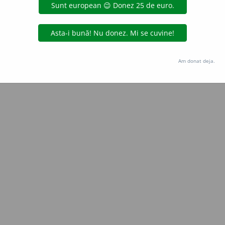
Copyright © 2004-2026 dexonline (https://dexonline.ro)
area datelor de pe acest site, inclusiv prin orice metode de extragere automată (web s
dul nostru prealabil scris, cu excepția seturilor de date oferite oficial spre utilizare pub
Am donat deja.
licență
confidențialitate
găzduit de
Hosterion