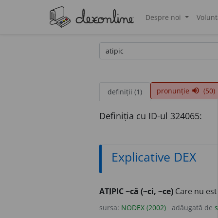
Despre noi
Volunt
®
pronunție
(50)
volume_up
definiții (1)
Definiția cu ID-ul 324065:
Explicative DEX
AT
I
PIC ~că (~ci, ~ce)
Care nu este
sursa:
NODEX (2002)
adăugată de
s