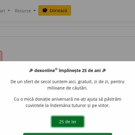
Donează
savings
ari
Resurse
®
🎉 dexonline
împlinește 25 de ani 🎉
De un sfert de secol suntem aici, gratuit, zi de zi, pentru
milioane de căutări.
Cu o mică donație aniversară ne-ați ajuta să păstrăm
cuvintele la îndemâna tuturor și pe viitor.
 tipic. /<fr.
atypique
iveco
acțiuni