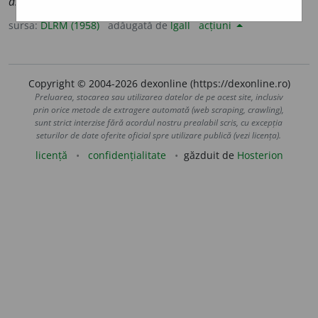
astre
] –
Fr.
astre
(
lat. lit.
astrum
).
sursa:
DLRM (1958)
adăugată de
lgall
acțiuni
Copyright © 2004-2026 dexonline (https://dexonline.ro)
Preluarea, stocarea sau utilizarea datelor de pe acest site, inclusiv
prin orice metode de extragere automată (web scraping, crawling),
sunt strict interzise fără acordul nostru prealabil scris, cu excepția
seturilor de date oferite oficial spre utilizare publică (vezi licența).
licență
confidențialitate
găzduit de
Hosterion