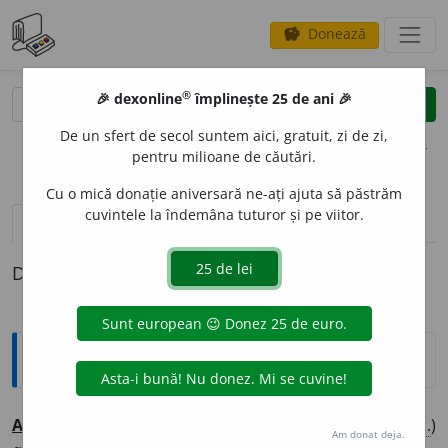
Donează
savings
®
®
🎉 dexonline
împlinește 25 de ani 🎉
caută
clear
search
De un sfert de secol suntem aici, gratuit, zi de zi,
opțiuni
pentru milioane de căutări.
Cu o mică donație aniversară ne-ați ajuta să păstrăm
cuvintele la îndemâna tuturor și pe viitor.
pronunție
(2)
volume_up
definiții (1)
Definiția cu ID-ul 533590:
Explicative DEX
A
STRU,
aștri,
s. m.
Corp ceresc; stea, planetă. [
Pl.
și: (
n.
)
Am donat deja.