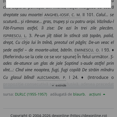
(care s-a arătat), în acest fel, așa.
Turbur cum curge un rîu
cînd zăporul pornește din munte, Astfel mergeau să ceară
ANGHEL-IOSIF, C. M.
dreptate sau moartei
II 101.
Calul... se
scutură... și rămase... gras, trupeș și cu patru aripi. Văzîndu-l
Făt-Frumos astfel, îi zise: De azi în trei zile plecăm.
ISPIRESCU, L.
3.
Pe-un jilț tăiat în stîncă stă țapăn, palid,
drept, Cu cîrja lui în tnînă, preotul cel păgîn; De-un veac el
EMINESCU, O.
șede astfel – de moarte-uitat, bătrîn.
I 93. ♦
(Referindu-se la cele ce se vor spune) În felul următor.
Ș-
ades de-atunce un glas de jale Șoptind s-aude astfel prin
vînt...: Cînd vine noaptea, fugi, fugi copilă De străin mîndru
ALECSANDRI, P.
Cu glasul blînd!
I 24. ♦ (Introduce o
propoziție consecutivă sau conclusivă, adesea precedat
extinde
expand_more
de «și» sau urmat de «că») Încît, așa încît; prin urmare,
sursa:
DLRLC (1955-1957)
adăugată de
blaurb.
acțiuni
de aceea, deci.
Se lăsase un ger țeapăn, astfel că
[Niță
PAS,
Petre]
avea nevoie să-fi dezmorțească oasele undeva.
Z.
III 328.
Îl vede azi, îl vede mîni, Astfel dorința-i gata; El iar
Copyright © 2004-2026 dexonline (https://dexonline.ro)