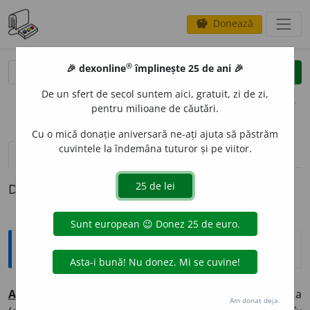
Donează
savings
®
®
🎉 dexonline
împlinește 25 de ani 🎉
caută
clear
search
De un sfert de secol suntem aici, gratuit, zi de zi,
opțiuni
pentru milioane de căutări.
Cu o mică donație aniversară ne-ați ajuta să păstrăm
cuvintele la îndemâna tuturor și pe viitor.
pronunție
(50)
volume_up
definiții (1)
Definiția cu ID-ul 895816:
Explicative DEX
A
STFEL
adv
1.
(În opoziție cu altfel) În modul acesta
Am donat deja.