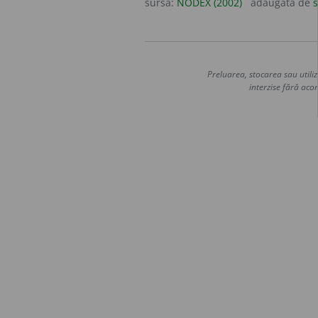
sursa:
NODEX (2002)
adăugată de
s
Preluarea, stocarea sau utiliz
interzise fără acor