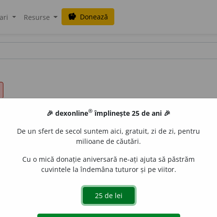
Donează
savings
ari
Resurse
®
🎉 dexonline
împlinește 25 de ani 🎉
De un sfert de secol suntem aici, gratuit, zi de zi, pentru
milioane de căutări.
Cu o mică donație aniversară ne-ați ajuta să păstrăm
cuvintele la îndemâna tuturor și pe viitor.
gini, reprezentări
) A uni în baza unei asociații. 2) A face să se