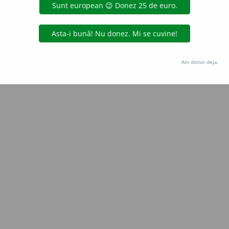
iveco
acțiuni
Copyright © 2004-2026 dexonline (https://dexonline.ro)
area datelor de pe acest site, inclusiv prin orice metode de extragere automată (web s
Am donat deja.
dul nostru prealabil scris, cu excepția seturilor de date oferite oficial spre utilizare pub
licență
confidențialitate
găzduit de
Hosterion