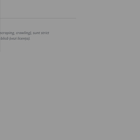
craping, crawling), sunt strict
lică (vezi licența).