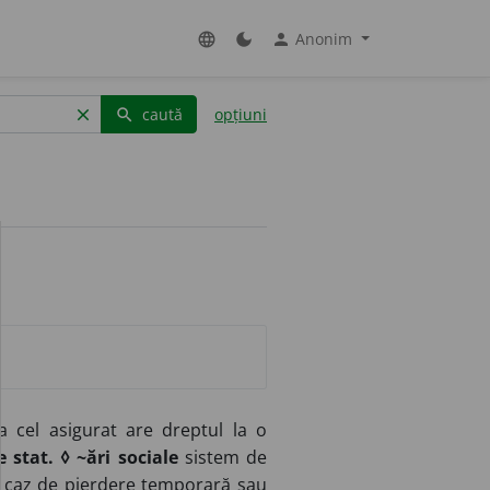
Anonim
language
dark_mode
person
caută
opțiuni
clear
search
a cel asigurat are dreptul la o
 stat. ◊ ~ări sociale
sistem de
în caz de pierdere temporară sau