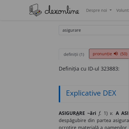
Despre noi
Volunt
®
pronunție
(50)
volume_up
definiții (1)
Definiția cu ID-ul 323883:
Explicative DEX
ASIGUR
A
RE ~ări
f.
1)
v.
A AS
despăgubire din partea asigurat
ocrotire materială a oamenilor 