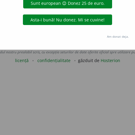
 /v.
a
(
se
)
asigura
iveco
acțiuni
Am donat deja.
Copyright © 2004-2026 dexonline (https://dexonline.ro)
area datelor de pe acest site, inclusiv prin orice metode de extragere automată (web s
dul nostru prealabil scris, cu excepția seturilor de date oferite oficial spre utilizare pub
licență
confidențialitate
găzduit de
Hosterion