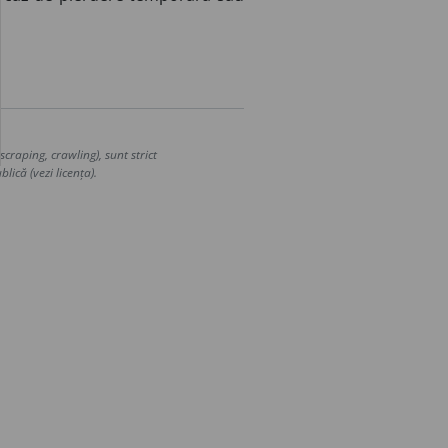
craping, crawling), sunt strict
lică (vezi licența).