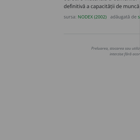
definitivă a capacității de muncă.
sursa:
NODEX (2002)
adăugată de
s
Preluarea, stocarea sau utiliz
interzise fără acor