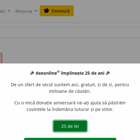
Donează
savings
ari
Resurse
®
🎉 dexonline
împlinește 25 de ani 🎉
De un sfert de secol suntem aici, gratuit, zi de zi, pentru
milioane de căutări.
Cu o mică donație aniversară ne-ați ajuta să păstrăm
cuvintele la îndemâna tuturor și pe viitor.
IGURA
și
A SE ASIGURA. 2)
Raport juridic în baza cărui
orului în caz de accident, incendiu etc.
~ de bunuri. ~ de
muncii, prin acordare de pensii, ajutoare materiale etc., 