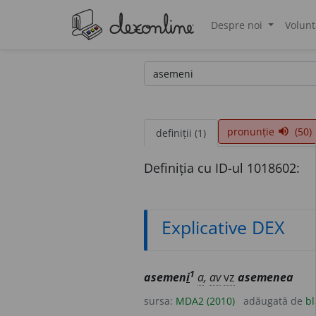
Despre noi
Volunt
®
pronunție
(50)
volume_up
definiții (1)
Definiția cu ID-ul 1018602:
Explicative DEX
1
asemen
i
a
,
av
vz
asemenea
sursa:
MDA2 (2010)
adăugată de
bl