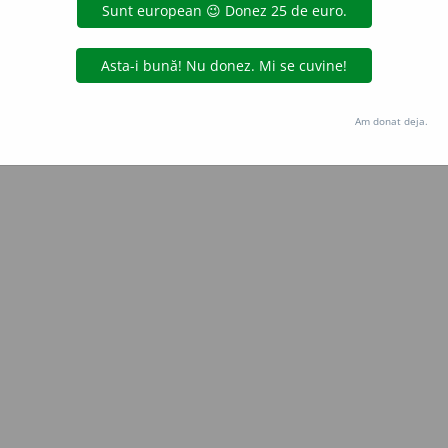
Copyright © 2004-2026 dexonline (https://dexonline.ro)
area datelor de pe acest site, inclusiv prin orice metode de extragere automată (web s
dul nostru prealabil scris, cu excepția seturilor de date oferite oficial spre utilizare pub
Am donat deja.
licență
confidențialitate
găzduit de
Hosterion