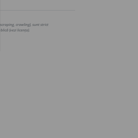
craping, crawling), sunt strict
lică (vezi licența).