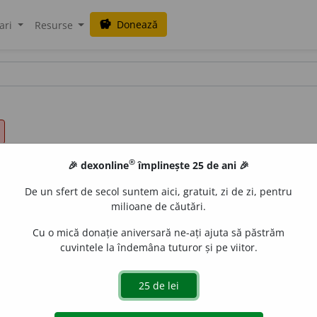
Donează
savings
ari
Resurse
®
🎉 dexonline
împlinește 25 de ani 🎉
De un sfert de secol suntem aici, gratuit, zi de zi, pentru
milioane de căutări.
Cu o mică donație aniversară ne-ați ajuta să păstrăm
cuvintele la îndemâna tuturor și pe viitor.
aurb.
acțiuni