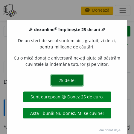
Donează
savings
®
®
🎉 dexonline
împlinește 25 de ani 🎉
caută
clear
search
De un sfert de secol suntem aici, gratuit, zi de zi,
opțiuni
pentru milioane de căutări.
Cu o mică donație aniversară ne-ați ajuta să păstrăm
cuvintele la îndemâna tuturor și pe viitor.
pronunție
(36)
volume_up
definiții (1)
Definiția cu ID-ul 1334123:
Explicative DEX
*
AS
E
DIU
(
pl.
-
dii
, -
diuri
)
sn.
🎖️
1 Împresurarea unei cetăți
Am donat deja.