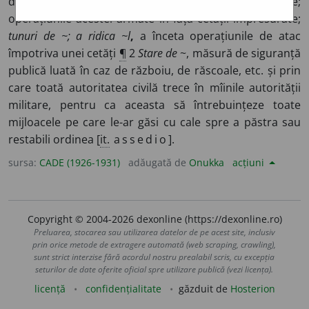
de către o armată spre a o bate, spre a o cuprinde;
operațiunile acestei armate în fața cetății împresurate;
tunuri de ~; a ridica ~l
,
a înceta operațiunile de atac
împotriva unei cetăți
¶
2
Stare de
~, măsură de siguranță
publică luată în caz de războiu, de răscoale, etc. și prin
care toată autoritatea civilă trece în mîinile autorității
militare, pentru ca aceasta să întrebuințeze toate
mijloacele pe care le-ar găsi cu cale spre a păstra sau
restabili ordinea [
it.
assedio
].
sursa:
CADE (1926-1931)
adăugată de
Onukka
acțiuni
Copyright © 2004-2026 dexonline (https://dexonline.ro)
Preluarea, stocarea sau utilizarea datelor de pe acest site, inclusiv
prin orice metode de extragere automată (web scraping, crawling),
sunt strict interzise fără acordul nostru prealabil scris, cu excepția
seturilor de date oferite oficial spre utilizare publică (vezi licența).
licență
confidențialitate
găzduit de
Hosterion