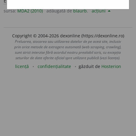
E:
asedia
]
1-4
(Persoană) care asediază (
1-2
).
sursa:
MDA2 (2010)
adăugată de
blaurb.
acțiuni
Copyright © 2004-2026 dexonline (https://dexonline.ro)
Preluarea, stocarea sau utilizarea datelor de pe acest site, inclusiv
prin orice metode de extragere automată (web scraping, crawling),
sunt strict interzise fără acordul nostru prealabil scris, cu excepția
seturilor de date oferite oficial spre utilizare publică (vezi licența).
licență
confidențialitate
găzduit de
Hosterion