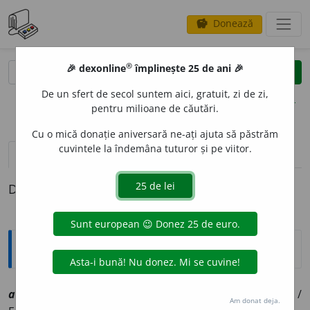
Donează
savings
®
®
🎉 dexonline
împlinește 25 de ani 🎉
caută
clear
search
De un sfert de secol suntem aici, gratuit, zi de zi,
opțiuni
pentru milioane de căutări.
Cu o mică donație aniversară ne-ați ajuta să păstrăm
cuvintele la îndemâna tuturor și pe viitor.
definiții (1)
Definiția cu ID-ul 1018552:
Explicative DEX
asediat
o
r, ~o
a
re
smf
,
a
[
At:
DA /
P:
~di-a~
/
Pl:
~i, ~o
a
re
/
Am donat deja.