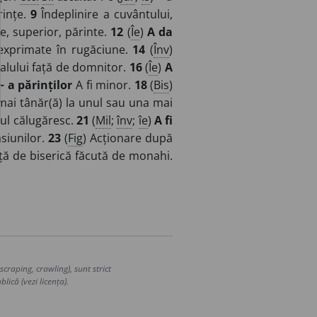
rințe.
9
Îndeplinire a cuvântului,
, superior, părinte.
12
(
Îe
)
A da
) exprimate în rugăciune.
14
(
Înv
)
lului față de domnitor.
16
(
Îe
)
A
 ~ a părinților
A fi minor.
18
(
Bis
)
 mai tânăr(ă) la unul sau una mai
nul călugăresc.
21
(
Mil
;
înv
;
îe
)
A fi
siunilor.
23
(
Fig
) Acționare după
ă de biserică făcută de monahi.
craping, crawling), sunt strict
lică (vezi licența).