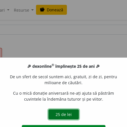
Donează
savings
ari
Resurse
®
🎉 dexonline
împlinește 25 de ani 🎉
De un sfert de secol suntem aici, gratuit, zi de zi, pentru
milioane de căutări.
Cu o mică donație aniversară ne-ați ajuta să păstrăm
cuvintele la îndemâna tuturor și pe viitor.
/12 /
Pl:
~t
ă
ri
/
E:
asculta
]
1
Încordare a auzului pentru 
rătoare
Si:
(
înv
)
ascultătură
(
1
).
2
Ciulire a urechilor spre a au
rea la slujba bisericească.
5
(
Pfm
) Audiere de cursuri, prele