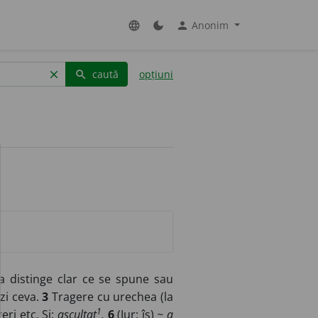
Anonim
language
dark_mode
person
caută
opțiuni
clear
search
a distinge clar ce se spune sau
zi ceva.
3
Tragere cu urechea (la
1
geri
etc.
Si:
ascultat
.
6
(
Jur
;
îs
)
~ a