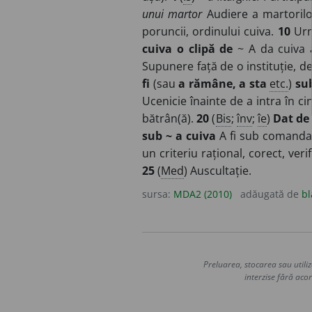
unui martor
Audiere a martoril
poruncii, ordinului cuiva.
10
Urm
cuiva o clipă de
~ A da cuiva 
Supunere față de o instituție, d
fi
(sau
a rămâne, a sta
etc.
)
sub
Ucenicie înainte de a intra în ci
bătrân(ă).
20
(
Bis
;
înv
;
îe
)
Dat de
sub ~ a cuiva
A fi sub comanda
un criteriu rațional, corect, veri
25
(
Med
) Auscultație.
sursa:
MDA2 (2010)
adăugată de
bl
Preluarea, stocarea sau utiliz
interzise fără acor