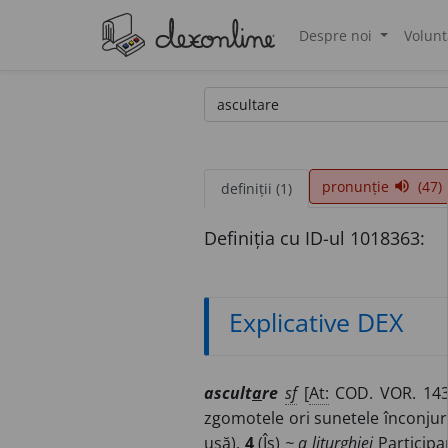
Despre noi
Volunt
®
pronunție
(47)
volume_up
definiții (1)
Definiția cu ID-ul 1018363:
Explicative DEX
ascult
a
re
sf
[
At:
COD. VOR. 143
zgomotele ori sunetele înconju
ușă).
4
(
Îs
)
~ a liturghiei
Participa