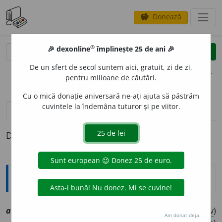
Donează
savings
®
®
🎉 dexonline
împlinește 25 de ani 🎉
caută
clear
search
De un sfert de secol suntem aici, gratuit, zi de zi,
opțiuni
pentru milioane de căutări.
Cu o mică donație aniversară ne-ați ajuta să păstrăm
cuvintele la îndemâna tuturor și pe viitor.
definiții (1)
Definiția cu ID-ul 1018330:
Explicative DEX
asc
e
t, ~ă
smf
[
At:
DOSOFTEI, V. S. 43 /
V:
~ch
i
t
, (
înv
)
Am donat deja.