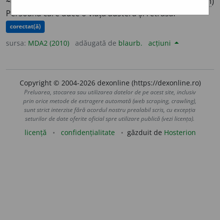
~ch
e
t
/
Pl:
~
e
ți
/
E:
fr
ascete
]
1
(
Liv
) Pustnic.
2
(
Pan
)
Persoană care duce o viață austeră și retrasă.
corectat(ă)
sursa:
MDA2 (2010)
adăugată de
blaurb.
acțiuni
Copyright © 2004-2026 dexonline (https://dexonline.ro)
Preluarea, stocarea sau utilizarea datelor de pe acest site, inclusiv
prin orice metode de extragere automată (web scraping, crawling),
sunt strict interzise fără acordul nostru prealabil scris, cu excepția
seturilor de date oferite oficial spre utilizare publică (vezi licența).
licență
confidențialitate
găzduit de
Hosterion