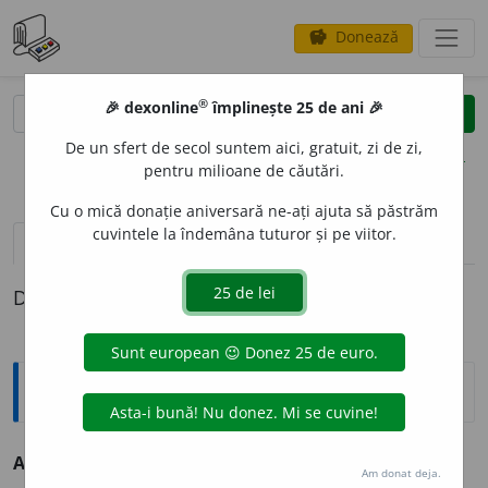
Donează
savings
®
®
🎉 dexonline
împlinește 25 de ani 🎉
caută
clear
search
De un sfert de secol suntem aici, gratuit, zi de zi,
opțiuni
pentru milioane de căutări.
Cu o mică donație aniversară ne-ați ajuta să păstrăm
cuvintele la îndemâna tuturor și pe viitor.
definiții (1)
Definiția cu ID-ul 172513:
Sinonime
ARVAN
I
T
s. v.
schipetar.
Am donat deja.