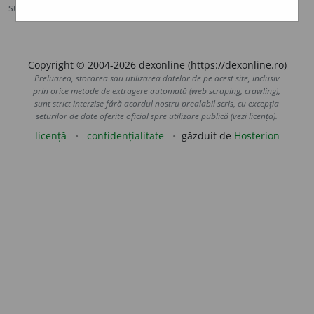
sursa:
Sinonime (2002)
adăugată de
siveco
acțiuni
Copyright © 2004-2026 dexonline (https://dexonline.ro)
Preluarea, stocarea sau utilizarea datelor de pe acest site, inclusiv
prin orice metode de extragere automată (web scraping, crawling),
sunt strict interzise fără acordul nostru prealabil scris, cu excepția
seturilor de date oferite oficial spre utilizare publică (vezi licența).
licență
confidențialitate
găzduit de
Hosterion