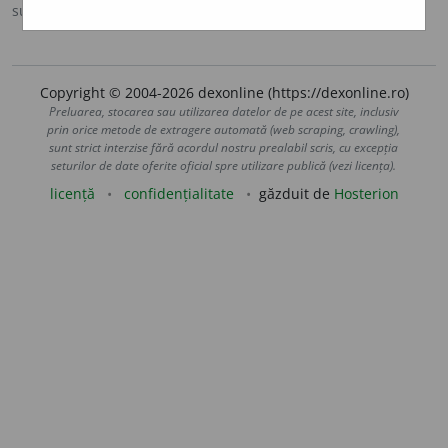
sursa:
Sinonime (2002)
adăugată de
siveco
acțiuni
Copyright © 2004-2026 dexonline (https://dexonline.ro)
Preluarea, stocarea sau utilizarea datelor de pe acest site, inclusiv
prin orice metode de extragere automată (web scraping, crawling),
sunt strict interzise fără acordul nostru prealabil scris, cu excepția
seturilor de date oferite oficial spre utilizare publică (vezi licența).
licență
confidențialitate
găzduit de
Hosterion