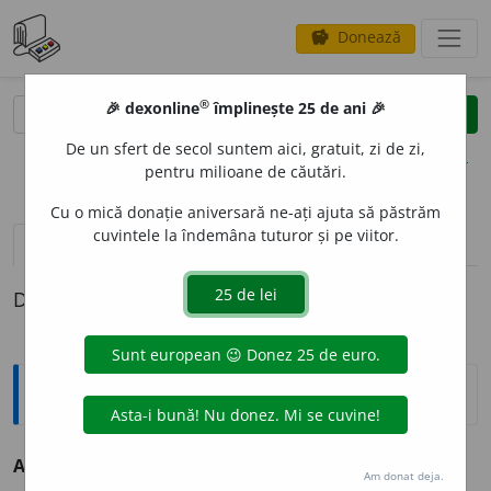
Donează
savings
®
®
🎉 dexonline
împlinește 25 de ani 🎉
caută
clear
search
De un sfert de secol suntem aici, gratuit, zi de zi,
opțiuni
pentru milioane de căutări.
Cu o mică donație aniversară ne-ați ajuta să păstrăm
cuvintele la îndemâna tuturor și pe viitor.
definiții (1)
Definiția cu ID-ul 172490:
Sinonime
ARTIFICIALIT
A
TE
s. v.
afectare.
Am donat deja.