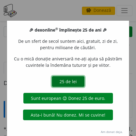
Donează
savings
®
®
🎉 dexonline
împlinește 25 de ani 🎉
caută
clear
search
De un sfert de secol suntem aici, gratuit, zi de zi,
opțiuni
pentru milioane de căutări.
Cu o mică donație aniversară ne-ați ajuta să păstrăm
cuvintele la îndemâna tuturor și pe viitor.
definiții (1)
Definiția cu ID-ul 1333971:
Explicative DEX
*
ARTIFICIALIT
A
TE
sf.
Însușirea unui lucru
artificial
,
Am donat deja.