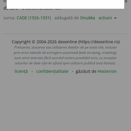
nefiresc, meșteșugit, fără viață, fără trăinicie:
se vede cît
de colo ~a sentimentelor lui
.
sursa:
CADE (1926-1931)
adăugată de
Onukka
acțiuni
Copyright © 2004-2026 dexonline (https://dexonline.ro)
Preluarea, stocarea sau utilizarea datelor de pe acest site, inclusiv
prin orice metode de extragere automată (web scraping, crawling),
sunt strict interzise fără acordul nostru prealabil scris, cu excepția
seturilor de date oferite oficial spre utilizare publică (vezi licența).
licență
confidențialitate
găzduit de
Hosterion