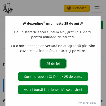
Donează
savings
®
®
🎉 dexonline
împlinește 25 de ani 🎉
caută
clear
search
De un sfert de secol suntem aici, gratuit, zi de zi,
opțiuni
pentru milioane de căutări.
Cu o mică donație aniversară ne-ați ajuta să păstrăm
cuvintele la îndemâna tuturor și pe viitor.
pronunție
(18)
volume_up
definiții (1)
Definiția cu ID-ul 532501:
Explicative DEX
ARMONI
O
S, -O
A
SĂ,
armonioși, -oase,
adj.
Care are
Am donat deja.