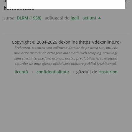
armonie, plin de armonie. [
Pr.
:
-ni-os
] – După
fr.
harmonieux.
sursa:
DLRM (1958)
adăugată de
lgall
acțiuni
Copyright © 2004-2026 dexonline (https://dexonline.ro)
Preluarea, stocarea sau utilizarea datelor de pe acest site, inclusiv
prin orice metode de extragere automată (web scraping, crawling),
sunt strict interzise fără acordul nostru prealabil scris, cu excepția
seturilor de date oferite oficial spre utilizare publică (vezi licența).
licență
confidențialitate
găzduit de
Hosterion