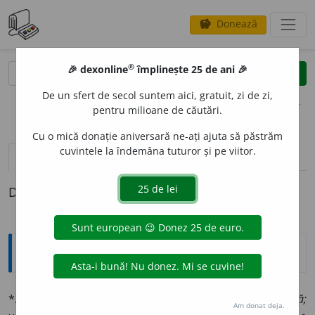
Donează
savings
®
®
🎉 dexonline
împlinește 25 de ani 🎉
caută
clear
search
De un sfert de secol suntem aici, gratuit, zi de zi,
opțiuni
pentru milioane de căutări.
Cu o mică donație aniversară ne-ați ajuta să păstrăm
cuvintele la îndemâna tuturor și pe viitor.
pronunție
(18)
volume_up
definiții (1)
Definiția cu ID-ul 1333871:
Explicative DEX
*
ARMONI
O
S
adj.
Ce are armonie:
limbă armonioasă;
Am donat deja.