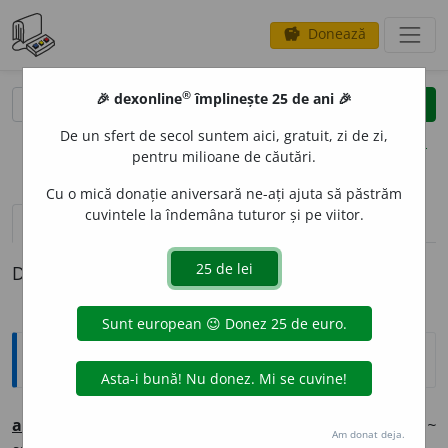
Donează
savings
®
®
🎉 dexonline
împlinește 25 de ani 🎉
caută
clear
search
De un sfert de secol suntem aici, gratuit, zi de zi,
opțiuni
pentru milioane de căutări.
Cu o mică donație aniversară ne-ați ajuta să păstrăm
cuvintele la îndemâna tuturor și pe viitor.
pronunție
(1)
volume_up
definiții (1)
Definiția cu ID-ul 1323944:
Ortografice DOOM
a
rhon
(+ nume de persoană/rang) (
înv.
)
s.
m.
(
~ Lupu, ~
Am donat deja.