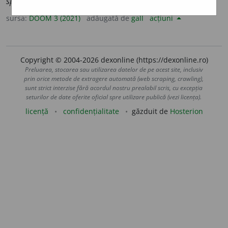
spătar
)
sursa:
DOOM 3 (2021)
adăugată de
gall
acțiuni
Copyright © 2004-2026 dexonline (https://dexonline.ro)
Preluarea, stocarea sau utilizarea datelor de pe acest site, inclusiv
prin orice metode de extragere automată (web scraping, crawling),
sunt strict interzise fără acordul nostru prealabil scris, cu excepția
seturilor de date oferite oficial spre utilizare publică (vezi licența).
licență
confidențialitate
găzduit de
Hosterion