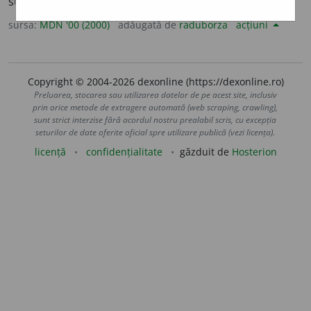
suprem al armatei. (<
fr.
archistratège,
gr.
arkhistrategos
)
sursa:
MDN '00 (2000)
adăugată de
raduborza
acțiuni
Copyright © 2004-2026 dexonline (https://dexonline.ro)
Preluarea, stocarea sau utilizarea datelor de pe acest site, inclusiv
prin orice metode de extragere automată (web scraping, crawling),
sunt strict interzise fără acordul nostru prealabil scris, cu excepția
seturilor de date oferite oficial spre utilizare publică (vezi licența).
licență
confidențialitate
găzduit de
Hosterion