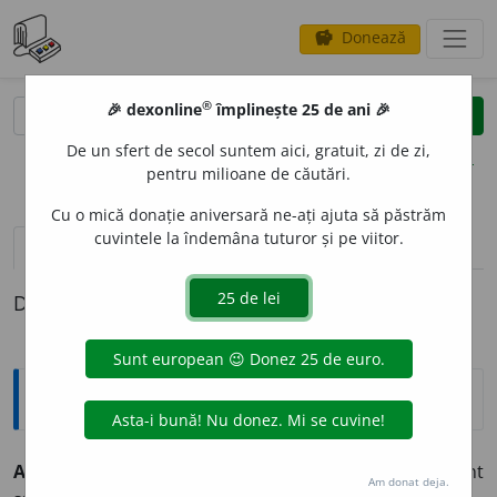
Donează
savings
®
®
🎉 dexonline
împlinește 25 de ani 🎉
caută
clear
search
De un sfert de secol suntem aici, gratuit, zi de zi,
opțiuni
pentru milioane de căutări.
Cu o mică donație aniversară ne-ați ajuta să păstrăm
cuvintele la îndemâna tuturor și pe viitor.
definiții (1)
Definiția cu ID-ul 449580:
Explicative DEX
ARHISTRAT
E
G
s. m.
(în Grecia antică) comandant
Am donat deja.