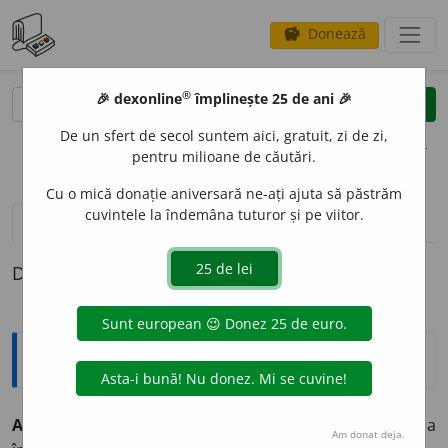
Donează
savings
®
®
🎉 dexonline
împlinește 25 de ani 🎉
caută
clear
search
De un sfert de secol suntem aici, gratuit, zi de zi,
opțiuni
pentru milioane de căutări.
Cu o mică donație aniversară ne-ați ajuta să păstrăm
cuvintele la îndemâna tuturor și pe viitor.
pronunție
(3)
volume_up
definiții (1)
Definiția cu ID-ul 30236:
Explicative DEX
ARH
A
NGHEL,
arhangheli,
s. m.
(
Bis.
) Căpetenie a
Am donat deja.