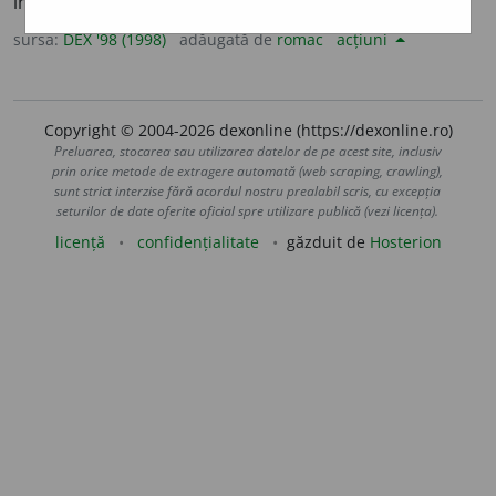
îngerilor. – Din
sl.
arhangelŭ.
sursa:
DEX '98 (1998)
adăugată de
romac
acțiuni
Copyright © 2004-2026 dexonline (https://dexonline.ro)
Preluarea, stocarea sau utilizarea datelor de pe acest site, inclusiv
prin orice metode de extragere automată (web scraping, crawling),
sunt strict interzise fără acordul nostru prealabil scris, cu excepția
seturilor de date oferite oficial spre utilizare publică (vezi licența).
licență
confidențialitate
găzduit de
Hosterion