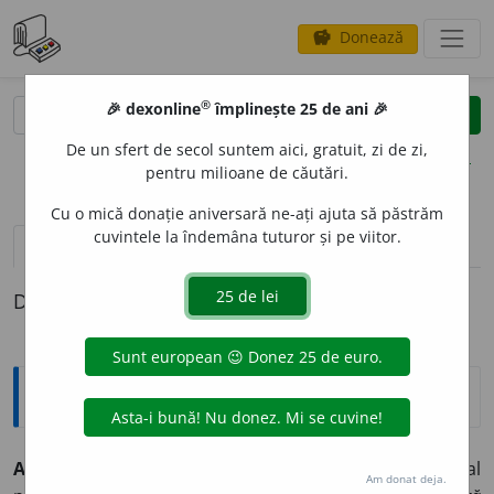
Donează
savings
®
®
🎉 dexonline
împlinește 25 de ani 🎉
caută
clear
search
De un sfert de secol suntem aici, gratuit, zi de zi,
opțiuni
pentru milioane de căutări.
Cu o mică donație aniversară ne-ați ajuta să păstrăm
cuvintele la îndemâna tuturor și pe viitor.
pronunție
(50)
volume_up
definiții (1)
Definiția cu ID-ul 530086:
Explicative DEX
ARG
I
NT
(
1
)
s. n.
, (
2
)
arginți,
s. m.
1.
(Adesea
fig.
) Metal
Am donat deja.