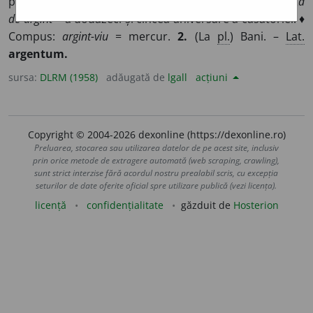
prețios, de culoare albă-cenușie strălucitoare. ♦
Nuntă
de argint
= a douăzeci și cincea aniversare a căsătoriei. ♦
Compus:
argint-viu
= mercur.
2.
(La
pl.
) Bani. –
Lat.
argentum.
sursa:
DLRM (1958)
adăugată de
lgall
acțiuni
Copyright © 2004-2026 dexonline (https://dexonline.ro)
Preluarea, stocarea sau utilizarea datelor de pe acest site, inclusiv
prin orice metode de extragere automată (web scraping, crawling),
sunt strict interzise fără acordul nostru prealabil scris, cu excepția
seturilor de date oferite oficial spre utilizare publică (vezi licența).
licență
confidențialitate
găzduit de
Hosterion