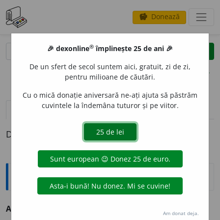
Donează
savings
®
®
🎉 dexonline
împlinește 25 de ani 🎉
caută
clear
search
De un sfert de secol suntem aici, gratuit, zi de zi,
opțiuni
pentru milioane de căutări.
Cu o mică donație aniversară ne-ați ajuta să păstrăm
cuvintele la îndemâna tuturor și pe viitor.
pronunție
(14)
volume_up
definiții (1)
Definiția cu ID-ul 172267:
Sinonime
ARE
A
L
s.
(BIOL.)
arie.
(~ul unei specii.)
Am donat deja.