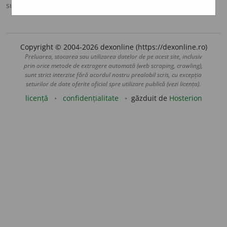
sursa:
Sinonime (2002)
adăugată de
siveco
acțiuni
Copyright © 2004-2026 dexonline (https://dexonline.ro)
Preluarea, stocarea sau utilizarea datelor de pe acest site, inclusiv
prin orice metode de extragere automată (web scraping, crawling),
sunt strict interzise fără acordul nostru prealabil scris, cu excepția
seturilor de date oferite oficial spre utilizare publică (vezi licența).
licență
confidențialitate
găzduit de
Hosterion