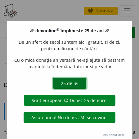
Donează
savings
®
®
🎉 dexonline
împlinește 25 de ani 🎉
caută
clear
search
De un sfert de secol suntem aici, gratuit, zi de zi,
opțiuni
pentru milioane de căutări.
Cu o mică donație aniversară ne-ați ajuta să păstrăm
cuvintele la îndemâna tuturor și pe viitor.
pronunție
(14)
volume_up
definiții (1)
Definiția cu ID-ul 1333530:
Explicative DEX
*ARE
A
L
sbst.
Trans.
🌍
Întindere, suprafață (a unei țări, a
Am donat deja.