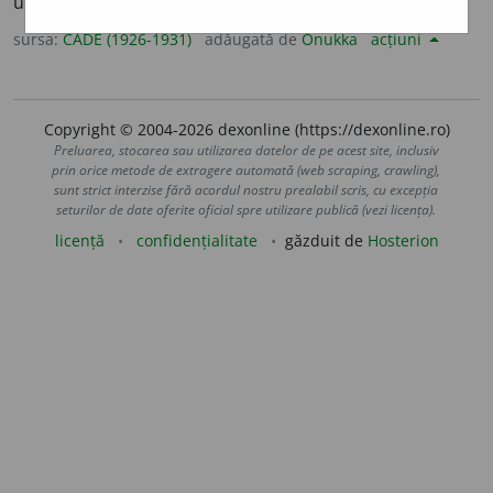
unui ținut) [
germ.
].
sursa:
CADE (1926-1931)
adăugată de
Onukka
acțiuni
Copyright © 2004-2026 dexonline (https://dexonline.ro)
Preluarea, stocarea sau utilizarea datelor de pe acest site, inclusiv
prin orice metode de extragere automată (web scraping, crawling),
sunt strict interzise fără acordul nostru prealabil scris, cu excepția
seturilor de date oferite oficial spre utilizare publică (vezi licența).
licență
confidențialitate
găzduit de
Hosterion