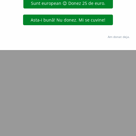
aurb.
acțiuni
Copyright © 2004-2026 dexonline (https://dexonline.ro)
area datelor de pe acest site, inclusiv prin orice metode de extragere automată (web s
Am donat deja.
dul nostru prealabil scris, cu excepția seturilor de date oferite oficial spre utilizare pub
licență
confidențialitate
găzduit de
Hosterion