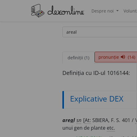
Despre noi
Volunt
®
pronunție
(14)
volume_up
definiții (1)
Definiția cu ID-ul 1016144:
Explicative DEX
are
a
l
sn
[
At:
SBIERA, F. S. 401 /
unui gen de plante
etc.