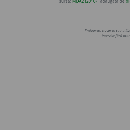
sursa:
MDA2 (2010)
adăugată de
bl
Preluarea, stocarea sau utiliz
interzise fără acor