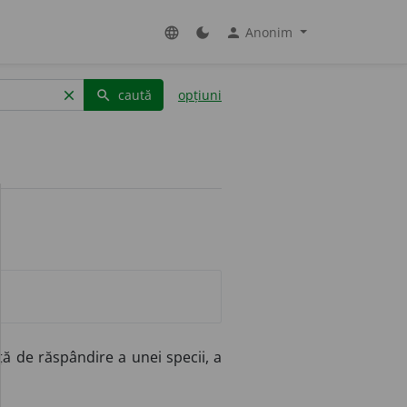
Anonim
language
dark_mode
person
caută
opțiuni
clear
search
ă de răspândire a unei specii, a