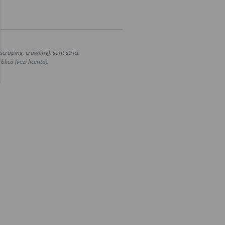
craping, crawling), sunt strict
lică (vezi licența).