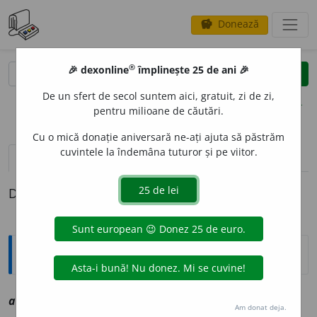
Donează
savings
®
®
🎉 dexonline
împlinește 25 de ani 🎉
caută
clear
search
De un sfert de secol suntem aici, gratuit, zi de zi,
opțiuni
pentru milioane de căutări.
Cu o mică donație aniversară ne-ați ajuta să păstrăm
cuvintele la îndemâna tuturor și pe viitor.
definiții (1)
Definiția cu ID-ul 1016119:
Explicative DEX
ardic
a
v
vz
ridica
Am donat deja.