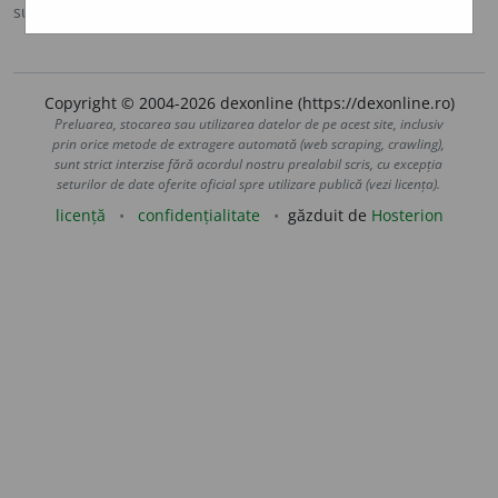
sursa:
MDA2 (2010)
adăugată de
blaurb.
acțiuni
Copyright © 2004-2026 dexonline (https://dexonline.ro)
Preluarea, stocarea sau utilizarea datelor de pe acest site, inclusiv
prin orice metode de extragere automată (web scraping, crawling),
sunt strict interzise fără acordul nostru prealabil scris, cu excepția
seturilor de date oferite oficial spre utilizare publică (vezi licența).
licență
confidențialitate
găzduit de
Hosterion