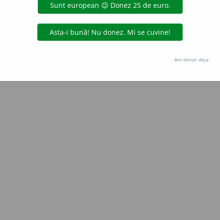
Copyright © 2004-2026 dexonline (https://dexonline.ro)
area datelor de pe acest site, inclusiv prin orice metode de extragere automată (web s
dul nostru prealabil scris, cu excepția seturilor de date oferite oficial spre utilizare pub
Am donat deja.
licență
confidențialitate
găzduit de
Hosterion