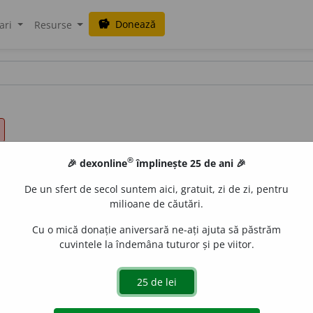
Donează
savings
ari
Resurse
®
🎉 dexonline
împlinește 25 de ani 🎉
De un sfert de secol suntem aici, gratuit, zi de zi, pentru
milioane de căutări.
Cu o mică donație aniversară ne-ați ajuta să păstrăm
cuvintele la îndemâna tuturor și pe viitor.
ni;
adj.
f.
ardele
a
nă,
pl.
ardel
e
ne
e
raduborza
acțiuni