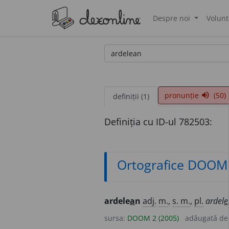
Despre noi
Volunt
®
pronunție
(50)
volume_up
definiții (1)
Definiția cu ID-ul 782503:
Ortografice DOOM
ardele
a
n
adj.
m.
,
s. m.
,
pl.
ardel
e
sursa:
DOOM 2 (2005)
adăugată d