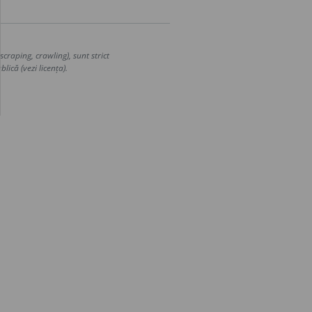
craping, crawling), sunt strict
lică (vezi licența).