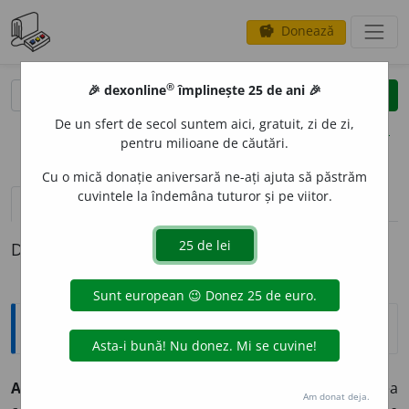
Donează
savings
®
®
🎉 dexonline
împlinește 25 de ani 🎉
caută
clear
search
De un sfert de secol suntem aici, gratuit, zi de zi,
opțiuni
pentru milioane de căutări.
Cu o mică donație aniversară ne-ați ajuta să păstrăm
cuvintele la îndemâna tuturor și pe viitor.
pronunție
(24)
volume_up
definiții (1)
Definiția cu ID-ul 449431:
Explicative DEX
ARC
s. n.
1. armă (primitivă) de aruncat săgeți. ◊ tot ceea
Am donat deja.