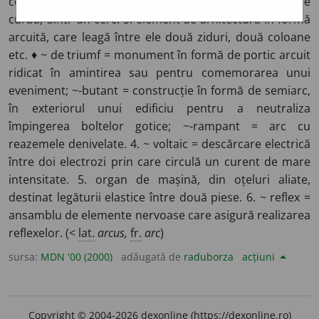
ce are forma unui arc (1). 2. (
mat.
) porțiune dintr-o linie
curbă, dintr-un cerc. 3. element de arhitectură în formă
arcuită, care leagă între ele două ziduri, două coloane
etc. ♦ ~ de triumf = monument în formă de portic arcuit
ridicat în amintirea sau pentru comemorarea unui
eveniment; ~-butant = construcție în formă de semiarc,
în exteriorul unui edificiu pentru a neutraliza
împingerea boltelor gotice; ~-rampant = arc cu
reazemele denivelate. 4. ~ voltaic = descărcare electrică
între doi electrozi prin care circulă un curent de mare
intensitate. 5. organ de mașină, din oțeluri aliate,
destinat legăturii elastice între două piese. 6. ~ reflex =
ansamblu de elemente nervoase care asigură realizarea
reflexelor. (<
lat.
arcus,
fr.
arc
)
sursa:
MDN '00 (2000)
adăugată de
raduborza
acțiuni
Copyright © 2004-2026 dexonline (https://dexonline.ro)