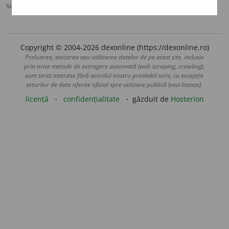
sursa:
MDA2 (2010)
adăugată de
blaurb.
acțiuni
Copyright © 2004-2026 dexonline (https://dexonline.ro)
Preluarea, stocarea sau utilizarea datelor de pe acest site, inclusiv
prin orice metode de extragere automată (web scraping, crawling),
sunt strict interzise fără acordul nostru prealabil scris, cu excepția
seturilor de date oferite oficial spre utilizare publică (vezi licența).
licență
confidențialitate
găzduit de
Hosterion