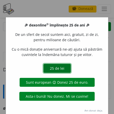
Donează
savings
®
®
🎉 dexonline
împlinește 25 de ani 🎉
caută
clear
search
De un sfert de secol suntem aici, gratuit, zi de zi,
opțiuni
pentru milioane de căutări.
Cu o mică donație aniversară ne-ați ajuta să păstrăm
cuvintele la îndemâna tuturor și pe viitor.
definiții (1)
Definiția cu ID-ul 1015654:
Explicative DEX
arangiam
e
nt
sn
vz
aranjament
Am donat deja.