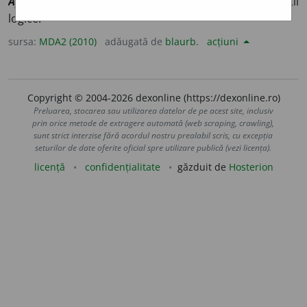
Apriorität
] (
Flz
) Caracter aprioric (
1
) al unei construcții
logice.
sursa:
MDA2 (2010)
adăugată de
blaurb.
acțiuni
Copyright © 2004-2026 dexonline (https://dexonline.ro)
Preluarea, stocarea sau utilizarea datelor de pe acest site, inclusiv
prin orice metode de extragere automată (web scraping, crawling),
sunt strict interzise fără acordul nostru prealabil scris, cu excepția
seturilor de date oferite oficial spre utilizare publică (vezi licența).
licență
confidențialitate
găzduit de
Hosterion