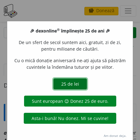
Donează
savings
®
®
🎉 dexonline
împlinește 25 de ani 🎉
caută
clear
search
De un sfert de secol suntem aici, gratuit, zi de zi,
opțiuni
pentru milioane de căutări.
Cu o mică donație aniversară ne-ați ajuta să păstrăm
cuvintele la îndemâna tuturor și pe viitor.
definiții (1)
Definiția cu ID-ul 1015140:
Explicative DEX
apriorit
a
te
sfs
[
At:
DA
ms
/
P:
~pri-o-
/
E:
fr
apriorité
,
ger
Am donat deja.