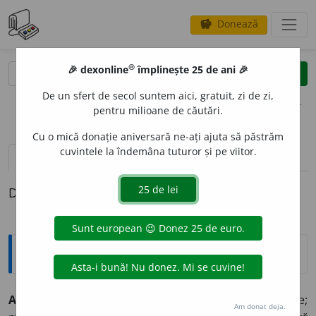
Donează
savings
®
®
🎉 dexonline
împlinește 25 de ani 🎉
caută
clear
search
De un sfert de secol suntem aici, gratuit, zi de zi,
opțiuni
pentru milioane de căutări.
Cu o mică donație aniversară ne-ați ajuta să păstrăm
cuvintele la îndemâna tuturor și pe viitor.
pronunție
(3)
volume_up
definiții (1)
Definiția cu ID-ul 894427:
Explicative DEX
APRECI
A
BIL, -Ă,
apreciabili, -e,
adj.
Destul de mare;
Am donat deja.