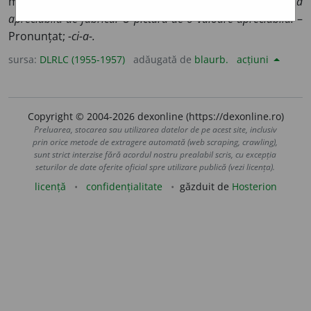
mare, considerabil.
Locuința se află la o distanță
apreciabilă de fabrică. O pictură de o valoare apreciabilă.
–
Pronunțat;
-ci-a-.
sursa:
DLRLC (1955-1957)
adăugată de
blaurb.
acțiuni
Copyright © 2004-2026 dexonline (https://dexonline.ro)
Preluarea, stocarea sau utilizarea datelor de pe acest site, inclusiv
prin orice metode de extragere automată (web scraping, crawling),
sunt strict interzise fără acordul nostru prealabil scris, cu excepția
seturilor de date oferite oficial spre utilizare publică (vezi licența).
licență
confidențialitate
găzduit de
Hosterion