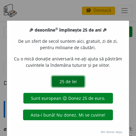
Donează
savings
®
®
🎉 dexonline
împlinește 25 de ani 🎉
caută
clear
search
De un sfert de secol suntem aici, gratuit, zi de zi,
opțiuni
pentru milioane de căutări.
Cu o mică donație aniversară ne-ați ajuta să păstrăm
cuvintele la îndemâna tuturor și pe viitor.
pronunție
(3)
volume_up
definiții (1)
Definiția cu ID-ul 1015053:
Explicative DEX
apreci
a
bil, ~ă
a
[
At:
DA /
V:
(
înv
)
~reția~
/
P:
~ci-a~
/
Pl:
Am donat deja.