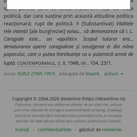
despre opere, concepții etc.) Care pretinde a fi lipsit de
spirit politic, care se arată indiferent față de viața
politică, dar care susține prin această atitudine politica
reacționară; rupt de politică. ◊ (Substantivat)
Văditele
rele intenții
[ale burgheziei]
voiau... să demonstreze că I. L.
Caragiale este... un «apolitic». Scopul tuturor era...
denaturarea operei caragialene și smulgerea ei din mîna
poporului, care o putea întrebuința ca o puternică armă de
CONTEMPORANUL, S.
luptă.
II, 1948,
nr.
. 104, 23/1.
sursa:
DLRLC (1955-1957)
adăugată de
blaurb.
acțiuni
Copyright © 2004-2026 dexonline (https://dexonline.ro)
Preluarea, stocarea sau utilizarea datelor de pe acest site, inclusiv
prin orice metode de extragere automată (web scraping, crawling),
sunt strict interzise fără acordul nostru prealabil scris, cu excepția
seturilor de date oferite oficial spre utilizare publică (vezi licența).
licență
confidențialitate
găzduit de
Hosterion