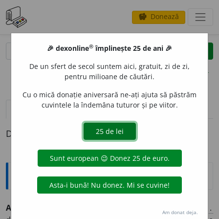
Donează
savings
®
®
🎉 dexonline
împlinește 25 de ani 🎉
caută
clear
search
De un sfert de secol suntem aici, gratuit, zi de zi,
opțiuni
pentru milioane de căutări.
Cu o mică donație aniversară ne-ați ajuta să păstrăm
cuvintele la îndemâna tuturor și pe viitor.
pronunție
(15)
volume_up
definiții (1)
Definiția cu ID-ul 894194:
Explicative DEX
APOL
I
TIC, -Ă,
apolitici, -e,
adj.
(Despre oameni,
p. ext.
Am donat deja.