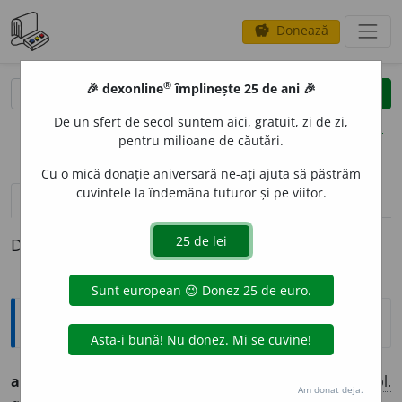
Donează
savings
®
®
🎉 dexonline
împlinește 25 de ani 🎉
caută
clear
search
De un sfert de secol suntem aici, gratuit, zi de zi,
opțiuni
pentru milioane de căutări.
Cu o mică donație aniversară ne-ați ajuta să păstrăm
cuvintele la îndemâna tuturor și pe viitor.
pronunție
(15)
volume_up
definiții (1)
Definiția cu ID-ul 782242:
Ortografice DOOM
apol
i
tic
adj.
m.
,
s. m.
,
pl.
apol
i
tici;
adj.
f.
,
s. f.
apol
i
tică,
pl.
Am donat deja.