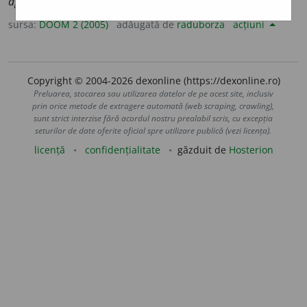
apol
i
tice
sursa:
DOOM 2 (2005)
adăugată de
raduborza
acțiuni
Copyright © 2004-2026 dexonline (https://dexonline.ro)
Preluarea, stocarea sau utilizarea datelor de pe acest site, inclusiv
prin orice metode de extragere automată (web scraping, crawling),
sunt strict interzise fără acordul nostru prealabil scris, cu excepția
seturilor de date oferite oficial spre utilizare publică (vezi licența).
licență
confidențialitate
găzduit de
Hosterion