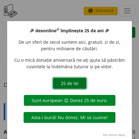
Donează
savings
®
®
🎉 dexonline
împlinește 25 de ani 🎉
caută
clear
search
De un sfert de secol suntem aici, gratuit, zi de zi,
opțiuni
pentru milioane de căutări.
Cu o mică donație aniversară ne-ați ajuta să păstrăm
cuvintele la îndemâna tuturor și pe viitor.
pronunție
(50)
volume_up
definiții (1)
Definiția cu ID-ul 894012:
Explicative DEX
AP
E
L,
apeluri,
s. n.
1.
Chemare, strigare; (în special)
Am donat deja.