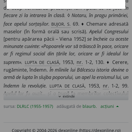
strigare a numelor membrilor unei colectivități, avînd
de scop verificarea prezenței lor.
Apelul se va face în
fiecare zi la intrarea în clasă. ◊ Notaru, în pragu primăriei,
BUJOR, S.
face apelul sorțașilor.
69. ♦ Chemare adresată
maselor (în formă orală sau scrisă).
Apelul Congresului
[pentru apărarea păcii – Viena 1952]
se încheie cu aceste
minunate cuvinte: «Popoarele vor să trăiască în pace, oricare
ar fi regimul social din țările lor, oricare ar fi idealul lor
LUPTA DE CLASĂ
suprem».
, 1953,
nr.
1-2, 130. ♦ Cerere,
rugăminte, îndemn.
În mîinile lui Bălcescu istoria devine o
armă de lupta în slujba poporului, un apel la eroismul lui, un
LUPTA DE CLASĂ
îndemn la revoluție.
, 1953,
nr.
1-2, 99.
Apelul lor fu auzit... și o trupă
[a membrilor colectivului
extinde
expand_more
NEGRUZZI, S.
teatral],
ca prin minune, se găsi înființată.
I
sursa:
DLRLC (1955-1957)
adăugată de
blaurb.
acțiuni
343. ◊
Expr.
A face apel la cineva
(sau
la ceva
) = a se
adresa cuiva cu o rugăminte, a cere ajutorul cuiva, a
recurge, a apela la cineva sau la ceva.
A trebuit să facă
Copyright © 2004-2026 dexonline (https://dexonline.ro)