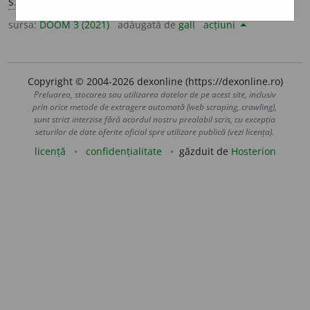
s.
f.
antropomorf
i
stă
,
pl.
antropomorf
i
ste
sursa:
DOOM 3 (2021)
adăugată de
gall
acțiuni
Copyright © 2004-2026 dexonline (https://dexonline.ro)
Preluarea, stocarea sau utilizarea datelor de pe acest site, inclusiv
prin orice metode de extragere automată (web scraping, crawling),
sunt strict interzise fără acordul nostru prealabil scris, cu excepția
seturilor de date oferite oficial spre utilizare publică (vezi licența).
licență
confidențialitate
găzduit de
Hosterion