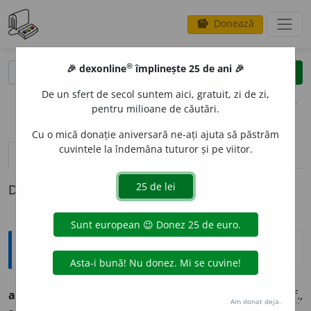
Donează
savings
®
®
🎉 dexonline
împlinește 25 de ani 🎉
caută
clear
search
De un sfert de secol suntem aici, gratuit, zi de zi,
opțiuni
pentru milioane de căutări.
Cu o mică donație aniversară ne-ați ajuta să păstrăm
cuvintele la îndemâna tuturor și pe viitor.
definiții (1)
Definiția cu ID-ul 1323360:
Ortografice DOOM
antropomorf
i
st
adj.
m.
,
s.
m.
,
pl.
antropomorf
i
ști
;
adj.
f.
,
Am donat deja.