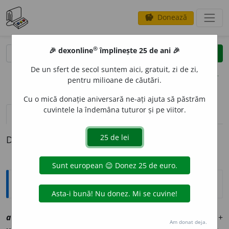
Donează
savings
®
®
🎉 dexonline
împlinește 25 de ani 🎉
caută
clear
search
De un sfert de secol suntem aici, gratuit, zi de zi,
opțiuni
pentru milioane de căutări.
Cu o mică donație aniversară ne-ați ajuta să păstrăm
cuvintele la îndemâna tuturor și pe viitor.
definiții (1)
Definiția cu ID-ul 1013826:
Explicative DEX
2
antiven
e
ric, ~ă
sn
,
a
[
At:
DEX
/
Pl:
~ici, ~ice
/
E:
anti-
+
Am donat deja.