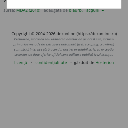
veneric
]
1-2
(Medicament) care combate bolile venerice.
sursa:
MDA2 (2010)
adăugată de
blaurb.
acțiuni
Copyright © 2004-2026 dexonline (https://dexonline.ro)
Preluarea, stocarea sau utilizarea datelor de pe acest site, inclusiv
prin orice metode de extragere automată (web scraping, crawling),
sunt strict interzise fără acordul nostru prealabil scris, cu excepția
seturilor de date oferite oficial spre utilizare publică (vezi licența).
licență
confidențialitate
găzduit de
Hosterion