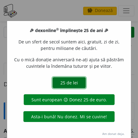
Donează
savings
®
®
🎉 dexonline
împlinește 25 de ani 🎉
caută
clear
search
De un sfert de secol suntem aici, gratuit, zi de zi,
opțiuni
pentru milioane de căutări.
Cu o mică donație aniversară ne-ați ajuta să păstrăm
cuvintele la îndemâna tuturor și pe viitor.
pronunție
(1)
volume_up
definiții (1)
Definiția cu ID-ul 1365709:
Explicative DEX
ANTIVACCIN
I
ST, -Ă,
antivacciniști, -ste,
s. m.
și
f.
,
adj.
1.
S.
Am donat deja.