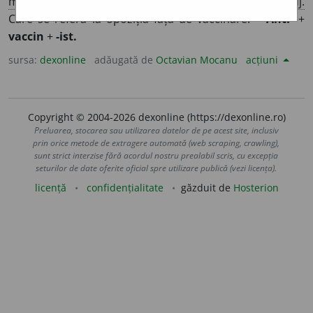
m.
și
f.
Persoană care este împotriva vaccinării.
2.
Adj.
Care se referă la opoziția față de vaccinare. –
Anti-
+
vaccin
+
-ist.
sursa:
dexonline
adăugată de
Octavian Mocanu
acțiuni
Copyright © 2004-2026 dexonline (https://dexonline.ro)
Preluarea, stocarea sau utilizarea datelor de pe acest site, inclusiv
prin orice metode de extragere automată (web scraping, crawling),
sunt strict interzise fără acordul nostru prealabil scris, cu excepția
seturilor de date oferite oficial spre utilizare publică (vezi licența).
licență
confidențialitate
găzduit de
Hosterion