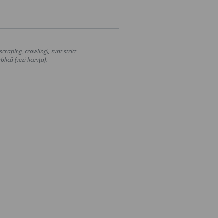
craping, crawling), sunt strict
lică (vezi licența).