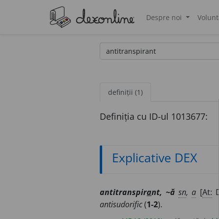
Despre noi
Volunt
®
definiții (1)
Definiția cu ID-ul 1013677:
Explicative DEX
antitranspir
a
nt, ~ă
sn
,
a
[
At:
D
antisudorific
(
1-2
).