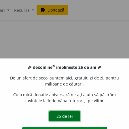
Donează
savings
ari
Resurse
®
🎉 dexonline
împlinește 25 de ani 🎉
De un sfert de secol suntem aici, gratuit, zi de zi, pentru
milioane de căutări.
Cu o mică donație aniversară ne-ați ajuta să păstrăm
cuvintele la îndemâna tuturor și pe viitor.
2
EX
/
Pl:
~nți, ~e
/
E:
anti- + transpirant
]
1-2
(Substanță)