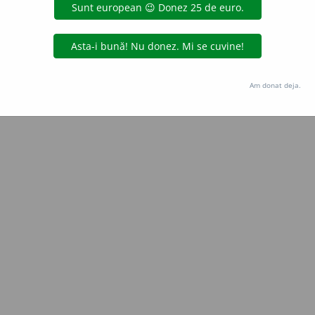
aurb.
acțiuni
Copyright © 2004-2026 dexonline (https://dexonline.ro)
area datelor de pe acest site, inclusiv prin orice metode de extragere automată (web s
Am donat deja.
dul nostru prealabil scris, cu excepția seturilor de date oferite oficial spre utilizare pub
licență
confidențialitate
găzduit de
Hosterion