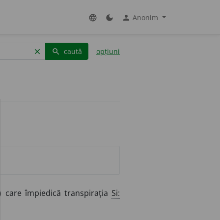
Anonim
language
dark_mode
person
caută
opțiuni
clear
search
 care împiedică transpirația
Si: