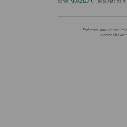
sursa:
MDA2 (2010)
adăugată de
bl
Preluarea, stocarea sau utiliz
interzise fără acor