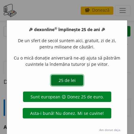
Donează
savings
®
®
🎉 dexonline
împlinește 25 de ani 🎉
caută
clear
search
De un sfert de secol suntem aici, gratuit, zi de zi,
opțiuni
pentru milioane de căutări.
Cu o mică donație aniversară ne-ați ajuta să păstrăm
cuvintele la îndemâna tuturor și pe viitor.
definiții (1)
Definiția cu ID-ul 171928:
Sinonime
ANTITOTALITAR
I
ST
adj. v.
antitotalitar.
Am donat deja.