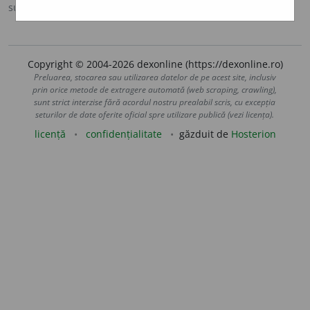
sursa:
Sinonime (2002)
adăugată de
siveco
acțiuni
Copyright © 2004-2026 dexonline (https://dexonline.ro)
Preluarea, stocarea sau utilizarea datelor de pe acest site, inclusiv
prin orice metode de extragere automată (web scraping, crawling),
sunt strict interzise fără acordul nostru prealabil scris, cu excepția
seturilor de date oferite oficial spre utilizare publică (vezi licența).
licență
confidențialitate
găzduit de
Hosterion