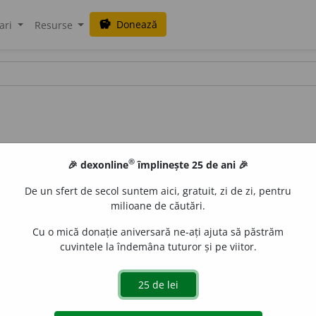
Donează
savings
ari
Resurse
®
🎉 dexonline
împlinește 25 de ani 🎉
De un sfert de secol suntem aici, gratuit, zi de zi, pentru
milioane de căutări.
Cu o mică donație aniversară ne-ați ajuta să păstrăm
cuvintele la îndemâna tuturor și pe viitor.
e
raduborza
acțiuni