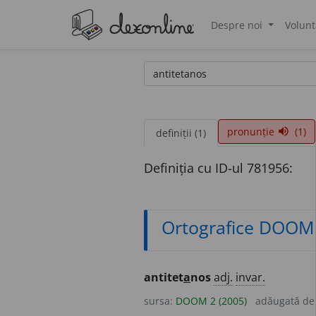
Despre noi
Volunt
®
pronunție
(1)
volume_up
definiții (1)
Definiția cu ID-ul 781956:
Ortografice DOOM
antitet
a
nos
adj.
invar.
sursa:
DOOM 2 (2005)
adăugată d