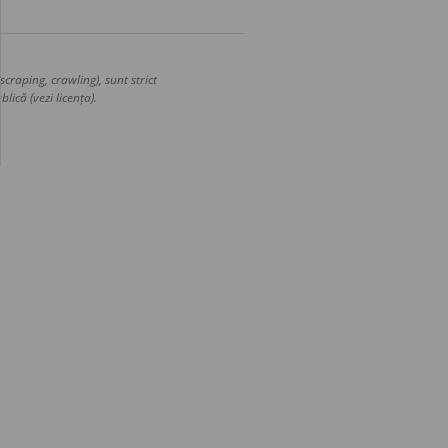
craping, crawling), sunt strict
lică (vezi licența).