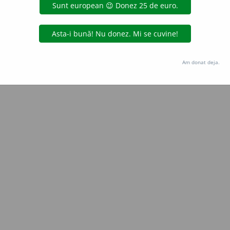
Copyright © 2004-2026 dexonline (https://dexonline.ro)
area datelor de pe acest site, inclusiv prin orice metode de extragere automată (web s
dul nostru prealabil scris, cu excepția seturilor de date oferite oficial spre utilizare pub
Am donat deja.
licență
confidențialitate
găzduit de
Hosterion