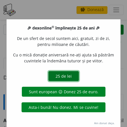
Donează
savings
®
®
🎉 dexonline
împlinește 25 de ani 🎉
caută
clear
search
De un sfert de secol suntem aici, gratuit, zi de zi,
opțiuni
pentru milioane de căutări.
Cu o mică donație aniversară ne-ați ajuta să păstrăm
cuvintele la îndemâna tuturor și pe viitor.
definiții (1)
Definiția cu ID-ul 395855:
Explicative DEX
ANTISION
I
ST, -Ă,
antision
i
ști, -ste,
adj.
,
s. m.
și
f.
Ostil
Am donat deja.