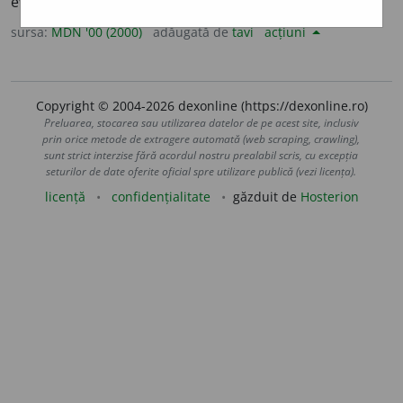
evreilor. (<
fr.
antisioniste
)
sursa:
MDN '00 (2000)
adăugată de
tavi
acțiuni
Copyright © 2004-2026 dexonline (https://dexonline.ro)
Preluarea, stocarea sau utilizarea datelor de pe acest site, inclusiv
prin orice metode de extragere automată (web scraping, crawling),
sunt strict interzise fără acordul nostru prealabil scris, cu excepția
seturilor de date oferite oficial spre utilizare publică (vezi licența).
licență
confidențialitate
găzduit de
Hosterion